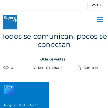
Pasar al contenido principal
País
Oficina Móvil
Academia
Todos se comunican, pocos se
Novedades
conectan
C
Guía de ventas
o
0
Video
-
0
minutos
Compartir
t
i
z
a
d
o
r