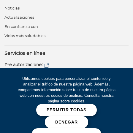
Noticias
Actualizaciones
En confianza con
Vidas más saludables
Servicios en línea
Pre-autorizaciones
Servicio al cliente
Utilizamos cookies para personalizar el contenido y
analizar el tráfico de nuestra página web. Además,
compartimos información sobre tu uso de nuestra página
web con nuestros socios de análisis. Consulta nuestra
Red de Salud
página sobre cookies
.
PERMITIR TODAS
Síguenos
Cookies
DENEGAR