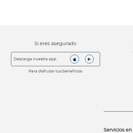
E
n
c
o
n
f
Si eres asegurado
i
a
Descarga nuestra app
n
z
Para disfrutar tus beneficios
a
c
o
n
V
i
d
a
Servicios en 
s