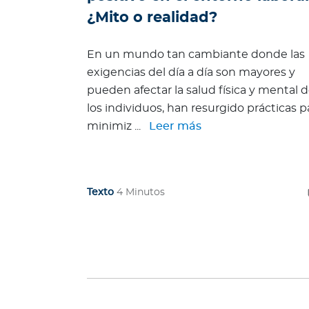
i
¿Mito o realidad?
a
s
En un mundo tan cambiante donde las
A
exigencias del día a día son mayores y
c
pueden afectar la salud física y mental 
t
los individuos, han resurgido prácticas p
u
minimiz ...
Leer más
a
l
i
z
Texto
4 Minutos
a
c
i
o
n
e
s