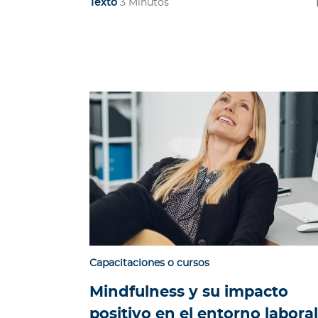
Texto
3 Minutos
e
n
t
a
s
T
u
m
a
r
c
a
Novedades
N
Capacitaciones o cursos
o
t
Mindfulness y su impacto
i
positivo en el entorno laboral
c