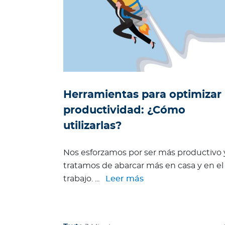
d
i
g
o
d
e
é
Herramientas para optimizar 
t
i
productividad: ¿Cómo
c
utilizarlas?
a
G
Nos esforzamos por ser más productivo 
u
tratamos de abarcar más en casa y en el
í
trabajo. ...
Leer más
a
d
e
v