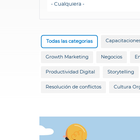
m
i
a
C
a
Capacitaciones
p
Todas las categorias
a
c
Growth Marketing
Negocios
E
i
t
Productividad Digital
Storytelling
a
c
Resolución de conflictos
Cultura Or
i
o
n
e
s
C
ó