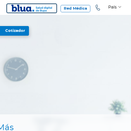
País
Red Médica
Cotizador
Más