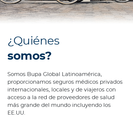
Ingresar a Mi Bupa
Para Clientes
¿Quiénes
Para Agentes
somos?
Somos Bupa Global Latinoamérica,
proporcionamos seguros médicos privados
Red de Salud
internacionales, locales y de viajeros con
acceso a la red de proveedores de salud
Contáctanos
más grande del mundo incluyendo los
EE.UU.