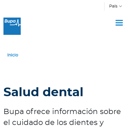
Pasar al contenido principal
País
I
n
d
i
v
Inicio
i
d
u
o
s
Salud dental
E
m
Bupa ofrece información sobre
p
el cuidado de los dientes y
r