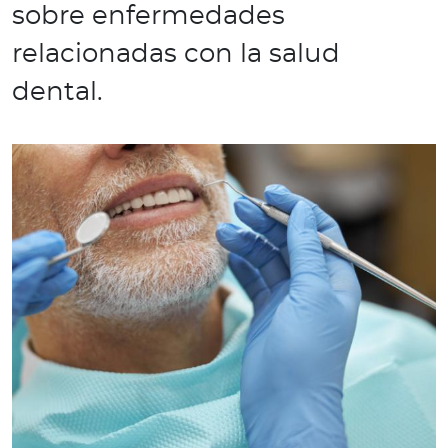
e
sobre enfermedades
s
relacionadas con la salud
a
s
dental.
Ingresar a Mi Bupa
Para Clientes
Para Agentes
Red de Salud
Contáctanos