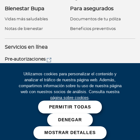
Bienestar Bupa
Para asegurados
Vidas más saludables
Documentos de tu póliza
Notas de bienestar
Beneficios preventivos
Servicios en línea
Pre-autorizaciones
Servicio al cliente
Utilizamos cookies para personalizar el contenido y
analizar el tráfico de nuestra página web. Además,
compartimos información sobre tu uso de nuestra página
web con nuestros socios de análisis. Consulta nuestra
Red de Salud
página sobre cookies
.
PERMITIR TODAS
Síguenos
Cookies
DENEGAR
MOSTRAR DETALLES
Bupa Global 2026