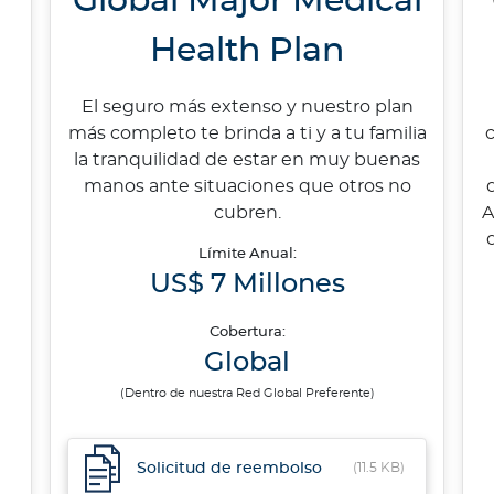
Global Major Medical
Health Plan
El seguro más extenso y nuestro plan
más completo te brinda a ti y a tu familia
la tranquilidad de estar en muy buenas
manos ante situaciones que otros no
cubren.
A
Límite Anual:
US$ 7 Millones
Cobertura:
Global
(Dentro de nuestra Red Global Preferente)
Solicitud de reembolso
(11.5 KB)