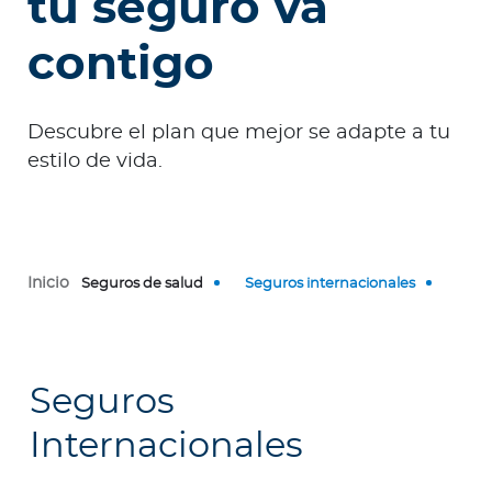
tu seguro va
e
s
contigo
a
s
Descubre el plan que mejor se adapte a tu
estilo de vida.
Ingresar a Mi Bupa
Para Clientes
Para Agentes
Inicio
Seguros de salud
Seguros internacionales
Seguros
Red de Salud
Internacionales
Contáctanos