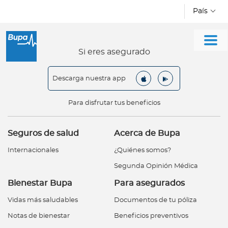
Pasar al contenido principal
País
I
Si eres asegurado
n
d
i
Descarga nuestra app
v
Para disfrutar tus beneficios
i
d
u
Seguros de salud
Acerca de Bupa
o
Internacionales
¿Quiénes somos?
s
Segunda Opinión Médica
E
Bienestar Bupa
Para asegurados
m
Vidas más saludables
Documentos de tu póliza
p
Notas de bienestar
Beneficios preventivos
r