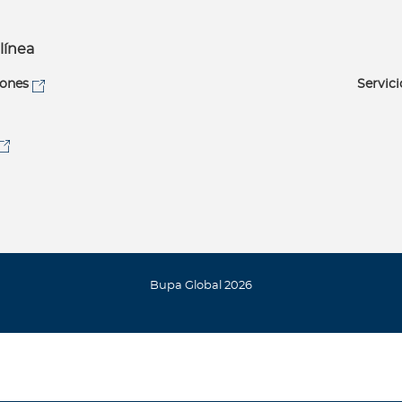
línea
iones
Servici
Bupa Global 2026