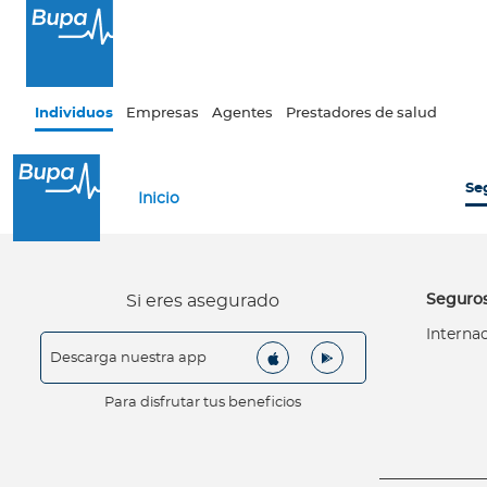
Pasar al contenido principal
×
I
Individuos
Empresas
Agentes
Prestadores de salud
n
d
i
Se
Inicio
v
i
d
u
Seguros
Si eres asegurado
o
s
Interna
Descarga nuestra app
Seguros de salud
Para disfrutar tus beneficios
I
n
t