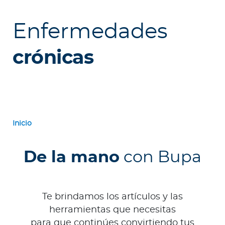
e
s
Enfermedades
a
s
crónicas
Ingresar a Mi Bupa
Para Clientes
Para Agentes
Inicio
De la mano
con Bupa
Red de Salud
Te brindamos los artículos y las
herramientas que necesitas
Contáctanos
para que continúes convirtiendo tus